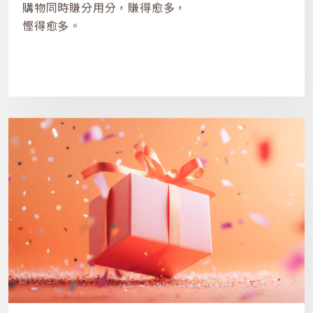
購物同時賺分用分，賺得愈多，
慳得愈多。