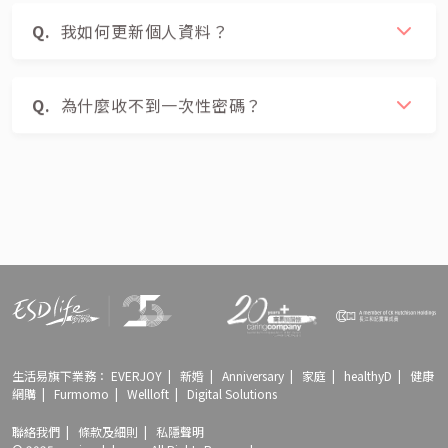
我如何更新個人資料？
為什麼收不到一次性密碼？
生活易旗下業務：
EVERJOY
|
新婚
|
Anniversary
|
家庭
|
healthyD
|
健康
網購
|
Furmomo
|
Wellloft
|
Digital Solutions
聯絡我們
|
條款及細則
|
私隱聲明