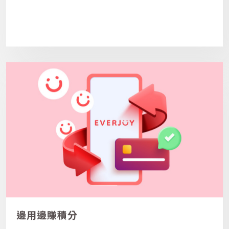
邊用邊賺積分