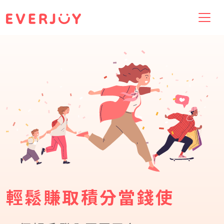
輕鬆賺取積分當錢使